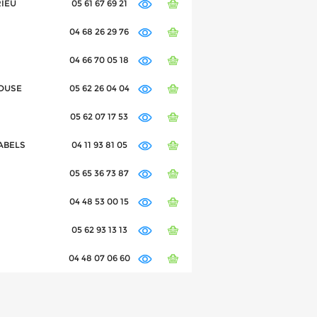
RIEU
05 61 67 69 21
04 68 26 29 76
04 66 70 05 18
LOUSE
05 62 26 04 04
05 62 07 17 53
RABELS
04 11 93 81 05
05 65 36 73 87
04 48 53 00 15
05 62 93 13 13
04 48 07 06 60