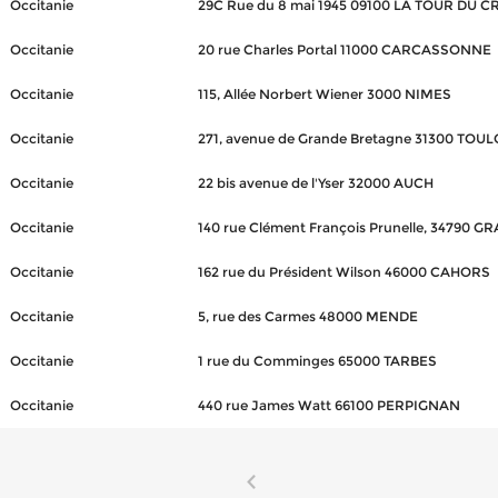
Occitanie
29C Rue du 8 mai 1945 09100 LA TOUR DU C
Occitanie
20 rue Charles Portal 11000 CARCASSONNE
Occitanie
115, Allée Norbert Wiener 3000 NIMES
Occitanie
271, avenue de Grande Bretagne 31300 TOU
Occitanie
22 bis avenue de l'Yser 32000 AUCH
Occitanie
140 rue Clément François Prunelle, 34790 G
Occitanie
162 rue du Président Wilson 46000 CAHORS
Occitanie
5, rue des Carmes 48000 MENDE
Occitanie
1 rue du Comminges 65000 TARBES
Occitanie
440 rue James Watt 66100 PERPIGNAN