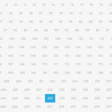
9
10
11
12
13
14
15
16
17
18
19
2
33
34
35
36
37
38
39
40
41
42
43
4
57
58
59
60
61
62
63
64
65
66
67
6
81
82
83
84
85
86
87
88
89
90
91
03
104
105
106
107
108
109
110
111
112
1
24
125
126
127
128
129
130
131
132
133
1
45
146
147
148
149
150
151
152
153
154
1
66
167
168
169
170
171
172
173
174
175
1
7
188
189
190
191
192
193
194
195
196
1
208
209
210
211
212
213
214
215
216
217
228
229
230
231
232
233
234
235
236
237
248
249
250
251
252
253
254
255
256
257
268
269
270
271
272
273
274
275
276
277