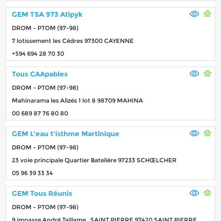
GEM TSA 973 Atipyk
DROM - PTOM (97-98)
7 lotissement les Cèdres 97300 CAYENNE
+594 694 28 70 30
Tous CAApables
DROM - PTOM (97-98)
Mahinarama les Alizés 1 lot 8 98709 MAHINA
00 689 87 76 80 80
GEM L'eau t'isthme Martinique
DROM - PTOM (97-98)
23 voie principale Quartier Batelière 97233 SCHŒLCHER
05 96 39 33 34
GEM Tous Réunis
DROM - PTOM (97-98)
9 impasse André Taillame , SAINT PIERRE 97420 SAINT PIERRE