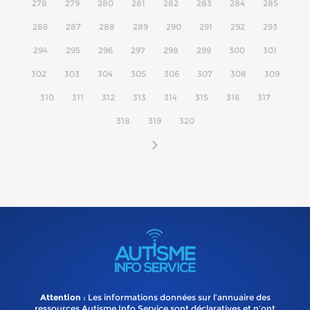
278
279
280
281
282
283
284
285
286
287
288
289
290
291
292
293
294
295
296
297
298
299
300
301
302
303
304
305
306
307
308
309
310
311
312
313
314
315
316
317
318
319
320
Attention
: Les informations données sur l’annuaire des
ressources Autisme Info Service sont déclaratives et n’ont