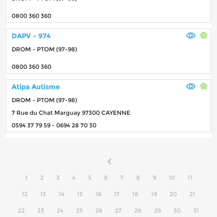
0800 360 360
DAPV - 974
DROM - PTOM (97-98)
0800 360 360
Atipa Autisme
DROM - PTOM (97-98)
7 Rue du Chat Marguay 97300 CAYENNE
0594 37 79 59 - 0694 28 70 30
1
2
3
4
5
6
7
8
9
10
11
12
13
14
15
16
17
18
19
20
21
22
23
24
25
26
27
28
29
30
31