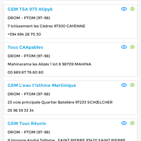
GEM TSA 973 Atipyk
DROM - PTOM (97-98)
7 lotissement les Cèdres 97300 CAYENNE
+594 694 28 70 30
Tous CAApables
DROM - PTOM (97-98)
Mahinarama les Alizés 1 lot 8 98709 MAHINA
00 689 87 76 80 80
GEM L'eau t'isthme Martinique
DROM - PTOM (97-98)
23 voie principale Quartier Batelière 97233 SCHŒLCHER
05 96 39 33 34
GEM Tous Réunis
DROM - PTOM (97-98)
9 impasse André Taillame , SAINT PIERRE 97420 SAINT PIERRE