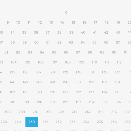
9
10
11
12
13
14
15
16
17
18
19
2
33
34
35
36
37
38
39
40
41
42
43
4
57
58
59
60
61
62
63
64
65
66
67
6
81
82
83
84
85
86
87
88
89
90
91
03
104
105
106
107
108
109
110
111
112
1
24
125
126
127
128
129
130
131
132
133
1
45
146
147
148
149
150
151
152
153
154
1
66
167
168
169
170
171
172
173
174
175
1
7
188
189
190
191
192
193
194
195
196
1
208
209
210
211
212
213
214
215
216
217
228
229
230
231
232
233
234
235
236
237