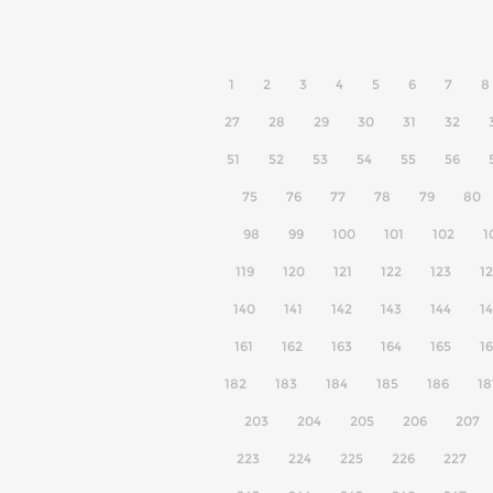
1
2
3
4
5
6
7
8
27
28
29
30
31
32
51
52
53
54
55
56
75
76
77
78
79
80
98
99
100
101
102
1
119
120
121
122
123
1
140
141
142
143
144
1
161
162
163
164
165
1
182
183
184
185
186
18
203
204
205
206
207
223
224
225
226
227