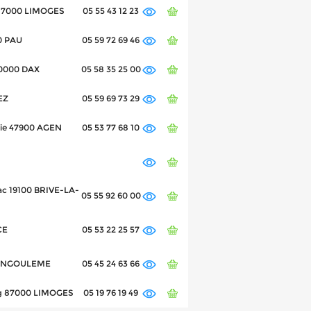
l 87000 LIMOGES
05 55 43 12 23
0 PAU
05 59 72 69 46
40000 DAX
05 58 35 25 00
EZ
05 59 69 73 29
elie 47900 AGEN
05 53 77 68 10
ac 19100 BRIVE-LA-
05 55 92 60 00
CE
05 53 22 25 57
0 ANGOULEME
05 45 24 63 66
ing 87000 LIMOGES
05 19 76 19 49