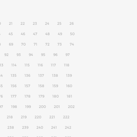
0
21
22
23
24
25
26
4
45
46
47
48
49
50
8
69
70
71
72
73
74
92
93
94
95
96
97
13
114
115
116
117
118
34
135
136
137
138
139
55
156
157
158
159
160
76
177
178
179
180
181
97
198
199
200
201
202
218
219
220
221
222
238
239
240
241
242