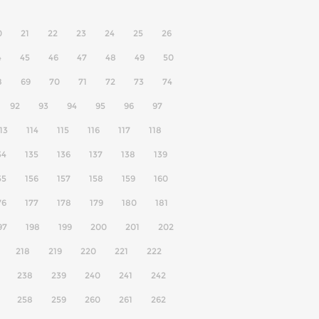
0
21
22
23
24
25
26
4
45
46
47
48
49
50
8
69
70
71
72
73
74
92
93
94
95
96
97
13
114
115
116
117
118
34
135
136
137
138
139
55
156
157
158
159
160
76
177
178
179
180
181
97
198
199
200
201
202
218
219
220
221
222
238
239
240
241
242
258
259
260
261
262