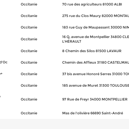
Occitanie
70 rue des agriculteurs 81000 ALBI
Occitanie
275 rue du Clos Maury 82000 MONT
Occitanie
183 rue Guy de Maupassant 30000 NI
16 Q, avenue de Montpellier 34800 
Occitanie
L'HÉRAULT
Occitanie
8 Chemin des Silos 81500 LAVAUR
 d'Oc
Occitanie
Chemin des Affieux 31180 CASTELM
e+
Occitanie
37 bis avenue Honoré Serres 31000 
Occitanie
185 avenue de Muret 31300 TOULOUS
r
Occitanie
97 Rue de Freyr 34000 MONTPELLIER
Occitanie
Mas de l'olivière 66690 Saint-André