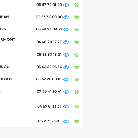
05 67 72 01 20
AUBAN
05 63 30 09 00
MES
06 98 73 09 32
CLERMONT
04 48 20 17 20
05 63 83 18 21
AUROU
05 62 22 96 36
TOULOUSE
05 62 26 80 85
E
07 68 41 98 41
04 67 61 13 31
0689792570