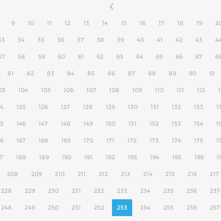
9
10
11
12
13
14
15
16
17
18
19
2
33
34
35
36
37
38
39
40
41
42
43
4
57
58
59
60
61
62
63
64
65
66
67
6
81
82
83
84
85
86
87
88
89
90
91
03
104
105
106
107
108
109
110
111
112
1
24
125
126
127
128
129
130
131
132
133
1
45
146
147
148
149
150
151
152
153
154
1
66
167
168
169
170
171
172
173
174
175
1
7
188
189
190
191
192
193
194
195
196
1
208
209
210
211
212
213
214
215
216
217
228
229
230
231
232
233
234
235
236
237
248
249
250
251
252
253
254
255
256
257