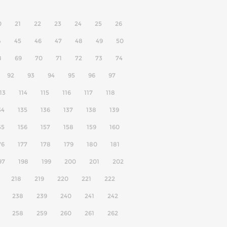
0
21
22
23
24
25
26
4
45
46
47
48
49
50
8
69
70
71
72
73
74
92
93
94
95
96
97
13
114
115
116
117
118
34
135
136
137
138
139
55
156
157
158
159
160
76
177
178
179
180
181
97
198
199
200
201
202
218
219
220
221
222
238
239
240
241
242
258
259
260
261
262