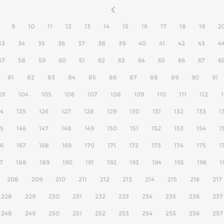
9
10
11
12
13
14
15
16
17
18
19
2
33
34
35
36
37
38
39
40
41
42
43
4
57
58
59
60
61
62
63
64
65
66
67
6
81
82
83
84
85
86
87
88
89
90
91
03
104
105
106
107
108
109
110
111
112
1
24
125
126
127
128
129
130
131
132
133
1
45
146
147
148
149
150
151
152
153
154
1
66
167
168
169
170
171
172
173
174
175
1
7
188
189
190
191
192
193
194
195
196
1
208
209
210
211
212
213
214
215
216
217
228
229
230
231
232
233
234
235
236
237
248
249
250
251
252
253
254
255
256
257