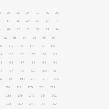
0
21
22
23
24
25
26
4
45
46
47
48
49
50
8
69
70
71
72
73
74
92
93
94
95
96
97
13
114
115
116
117
118
34
135
136
137
138
139
55
156
157
158
159
160
76
177
178
179
180
181
97
198
199
200
201
202
218
219
220
221
222
238
239
240
241
242
258
259
260
261
262