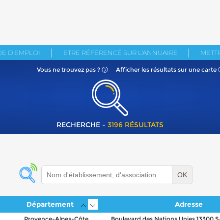
E D'EMPLOI
ETRE RÉFÉRENCÉ SUR L'ANNUAIRE
METTR
Vous ne
trouvez pas ?
Afficher les résultats
sur une carte
RECHERCHE -
3196 RÉSULTATS
OK
Département
Adresse
Provence-Alpes-Côte
Boulevard des Nations Unies 13300