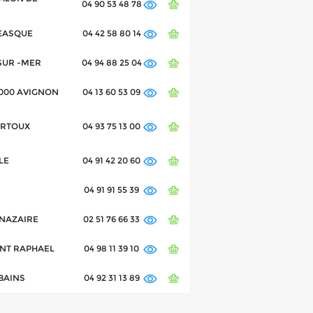
04 90 53 48 78
REASQUE
04 42 58 80 14
-SUR -MER
04 94 88 25 04
84000 AVIGNON
04 13 60 53 09
SARTOUX
04 93 75 13 00
LE
04 91 42 20 60
04 91 91 55 39
T NAZAIRE
02 51 76 66 33
AINT RAPHAEL
04 98 11 39 10
 BAINS
04 92 31 13 89