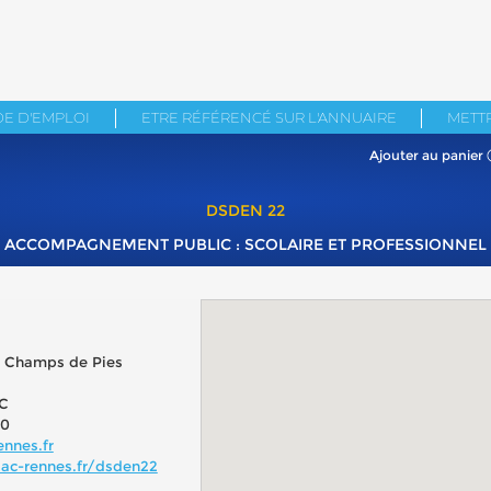
E D'EMPLOI
ETRE RÉFÉRENCÉ SUR L'ANNUAIRE
METTR
Ajouter au panier
DSDEN 22
ACCOMPAGNEMENT PUBLIC : SCOLAIRE ET PROFESSIONNEL
s Champs de Pies
C
90
ennes.fr
ac-rennes.fr/dsden22