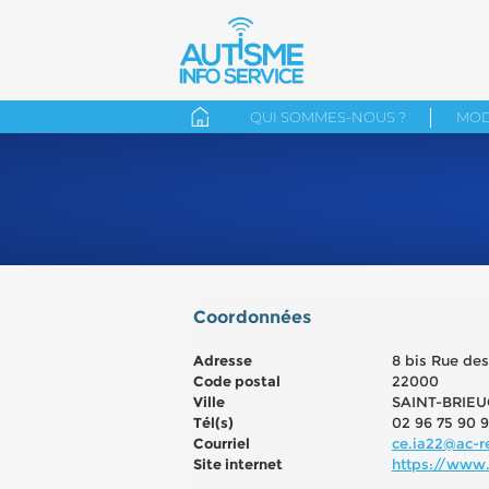
QUI SOMMES-NOUS ?
MOD
Coordonnées
Adresse
8 bis Rue de
Code postal
22000
Ville
SAINT-BRIEU
Tél(s)
02 96 75 90 
Courriel
ce.ia22@ac-r
Site internet
https://www.