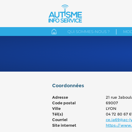
QUI SOMMES-NOUS ?
MOD
Coordonnées
Adresse
21 rue Jaboul
Code postal
69007
Ville
LYON
Tél(s)
04 72 80 67 6
Courriel
ce.ia69@ac-ly
Site internet
https://www.