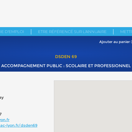
E D'EMPLOI
ETRE RÉFÉRENCÉ SUR L'ANNUAIRE
METTR
Ajouter au panier
DSDEN 69
ACCOMPAGNEMENT PUBLIC : SCOLAIRE ET PROFESSIONNEL
ay
7
on.fr
ac-lyon.fr/dsden69