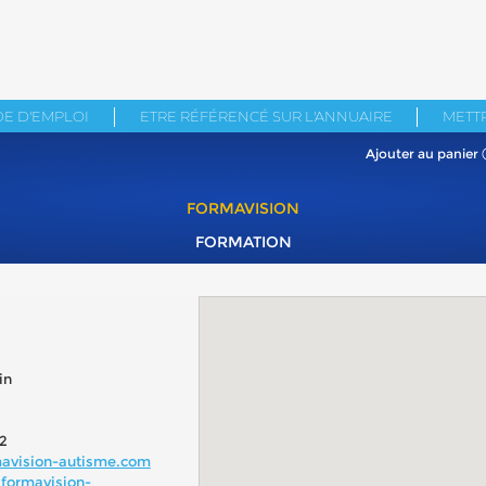
E D'EMPLOI
ETRE RÉFÉRENCÉ SUR L'ANNUAIRE
METTR
Ajouter au panier
FORMAVISION
FORMATION
in
2
avision-autisme.com
formavision-