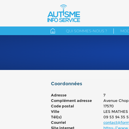
QUI SOMMES-NOUS ?
MOD
Coordonnées
Adresse
7
Complément adresse
Avenue Chop
Code postal
17570
Ville
LES MATHES
Tél(s)
09 53 94 35 5
Courriel
contact@form
Site internet
https://www.