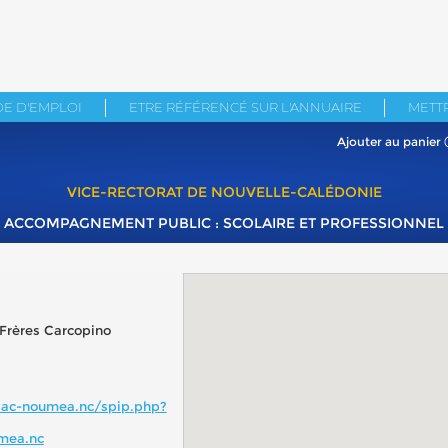
E D'EMPLOI
ETRE RÉFÉRENCÉ SUR L'ANNUAIRE
METTR
Ajouter au panier
VICE-RECTORAT DE NOUVELLE-CALÉDONIE
ACCOMPAGNEMENT PUBLIC : SCOLAIRE ET PROFESSIONNEL
 Frères Carcopino
.ac-noumea.nc/spip.php?
mea.nc