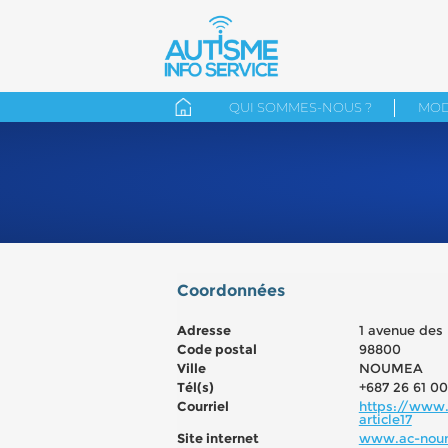
QUI SOMMES-NOUS ?
MOD
Coordonnées
Adresse
1 avenue des
Code postal
98800
Ville
NOUMEA
Tél(s)
+687 26 61 00
Courriel
https://www
article17
Site internet
www.ac-nou