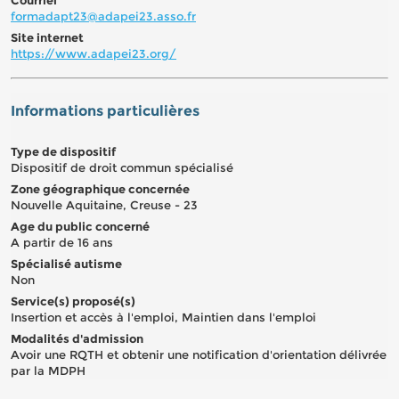
formadapt23@adapei23.asso.fr
Site internet
https://www.adapei23.org/
Informations particulières
Type de dispositif
Dispositif de droit commun spécialisé
Zone géographique concernée
Nouvelle Aquitaine, Creuse - 23
Age du public concerné
A partir de 16 ans
Spécialisé autisme
Non
Service(s) proposé(s)
Insertion et accès à l'emploi, Maintien dans l'emploi
Modalités d'admission
Avoir une RQTH et obtenir une notification d'orientation délivrée
par la MDPH