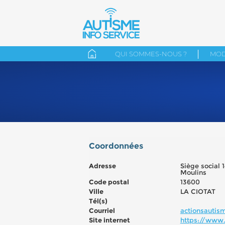
QUI SOMMES-NOUS ?
MOD
Coordonnées
Adresse
Siège social 
Moulins
Code postal
13600
Ville
LA CIOTAT
Tél(s)
Courriel
actionsauti
Site internet
https://www.