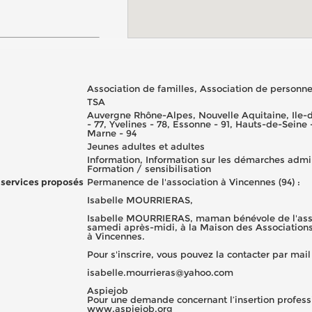
Association de familles, Association de personn
TSA
Auvergne Rhône-Alpes, Nouvelle Aquitaine, Ile-d
- 77, Yvelines - 78, Essonne - 91, Hauts-de-Seine 
Marne - 94
Jeunes adultes et adultes
Information, Information sur les démarches admi
Formation / sensibilisation
 services proposés
Permanence de l'association à Vincennes (94) :
Isabelle MOURRIERAS,
Isabelle MOURRIERAS, maman bénévole de l'assoc
samedi après-midi, à la Maison des Association
à Vincennes.
​Pour s'inscrire, vous pouvez la contacter par mail 
isabelle.mourrieras@yahoo.com
Aspiejob
Pour une demande concernant l’insertion professi
www.aspiejob.org