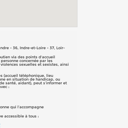
ndre - 36, Indre-et-Loire - 37, Loir-
utien via des points d'accueil
e personne concernée par les
 violences sexuelles et sexistes, ainsi
s (accueil téléphonique, lieu
nne en situation de handicap, ou
e santé, aidant), peut s’informer et
avec :
rsonne qui l’accompagne
e accessible à tous :
f