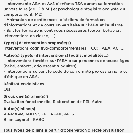
- Intervenante ABA et AVS d’enfants TSA durant sa formation
universitaire (de L2 à M1) et psychologue stagiaire analyste du
comportement (M2)
- Animation de conférences, d’ateliers de formation,
d’informations et de cours universitaire sur l’ABA et l’autisme
- Suit les formations continues nécessaires (verbal behavior,
interventions en classe, ...)
Type(s) d'intervention proposée(s)
Interventions cognitivo-comportementales (TCC) : ABA, ACT...
Autre(s) type(s) d'intervention(s) (outils, modalités...)
- Interventions fondées sur l’ABA pour personnes de toutes âges
(bébé, enfants, adolescent & adultes)
- Interventions suivant le code de conformité professionnelle et
d’éthique en ABA.
Réalisation de bilans
Oui
Si oui, quel(s) bilan(s) ?
Evaluation fonctionnelle, Elaboration de PEI, Autre
Autre(s) bilan(s)
VB-MAPP, ABLLSr, EFL, PEAK, AFLS
Bilan cognitif : KABCII
Tous types de bilans à partir d’observation directe (évaluation