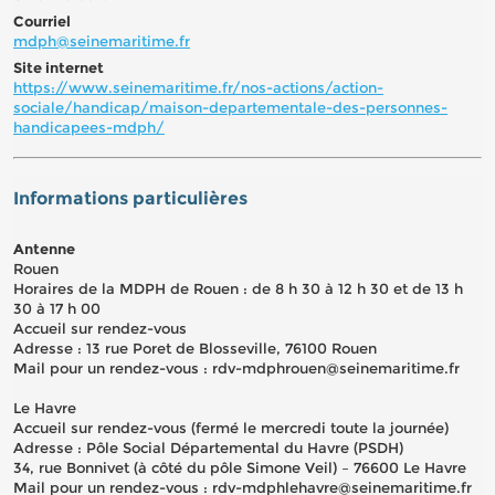
Courriel
mdph@seinemaritime.fr
Site internet
https://www.seinemaritime.fr/nos-actions/action-
sociale/handicap/maison-departementale-des-personnes-
handicapees-mdph/
Informations particulières
Antenne
Rouen
Horaires de la MDPH de Rouen : de 8 h 30 à 12 h 30 et de 13 h
30 à 17 h 00
Accueil sur rendez-vous
Adresse : 13 rue Poret de Blosseville, 76100 Rouen
Mail pour un rendez-vous : rdv-mdphrouen@seinemaritime.fr
Le Havre
Accueil sur rendez-vous (fermé le mercredi toute la journée)
Adresse : Pôle Social Départemental du Havre (PSDH)
34, rue Bonnivet (à côté du pôle Simone Veil) – 76600 Le Havre
Mail pour un rendez-vous : rdv-mdphlehavre@seinemaritime.fr