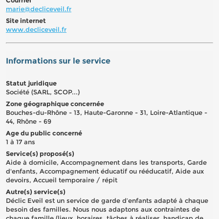
marie@decliceveil.fr
Site internet
www.decliceveil.fr
Informations sur le service
Statut juridique
Société (SARL, SCOP...)
Zone géographique concernée
Bouches-du-Rhône - 13, Haute-Garonne - 31, Loire-Atlantique -
44, Rhône - 69
Age du public concerné
1 à 17 ans
Service(s) proposé(s)
Aide à domicile, Accompagnement dans les transports, Garde
d'enfants, Accompagnement éducatif ou rééducatif, Aide aux
devoirs, Accueil temporaire / répit
Autre(s) service(s)
Déclic Eveil est un service de garde d’enfants adapté à chaque
besoin des familles. Nous nous adaptons aux contraintes de
chaque famille (lieux, horaires, tâches à réaliser, handicap de