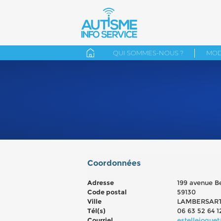
QUI SOMMES-NOUS ?
MOD
Coordonnées
Adresse
199 avenue B
Code postal
59130
Ville
LAMBERSAR
Tél(s)
06 63 52 64 1
Courriel
estellejoguet