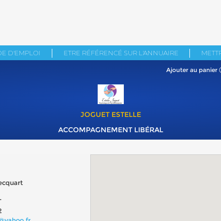
E D'EMPLOI
ETRE RÉFÉRENCÉ SUR L'ANNUAIRE
METTR
Ajouter au panier
JOGUET ESTELLE
ACCOMPAGNEMENT LIBÉRAL
ecquart
T
2
@yahoo.fr