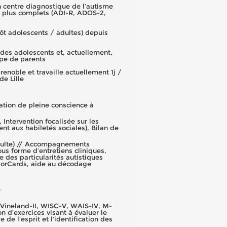
n centre diagnostique de l’autisme
s plus complets (ADI-R, ADOS-2,
t adolescents / adultes) depuis
des adolescents et, actuellement,
upe de parents
renoble et travaille actuellement 1j /
de Lille
ation de pleine conscience à
Intervention focalisée sur les
ent aux habiletés sociales), Bilan de
adulte) // Accompagnements
us forme d’entretiens cliniques,
 des particularités autistiques
olorCards, aide au décodage
e
 Vineland-II, WISC-V, WAIS-IV, M-
n d’exercices visant à évaluer le
 de l’esprit et l’identification des