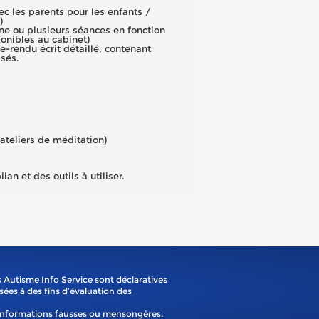
ec les parents pour les enfants /
)
une ou plusieurs séances en fonction
ponibles au cabinet)
e-rendu écrit détaillé, contenant
isés.
 ateliers de méditation)
lan et des outils à utiliser.
 Autisme Info Service sont déclaratives
isées à des fins d’évaluation des
'informations fausses ou mensongères.