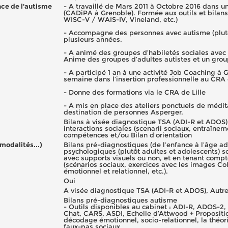
nce de l'autisme
- A travaillé de Mars 2011 à Octobre 2016 dans u
(CADiPA à Grenoble). Formée aux outils et bilan
WISC-V / WAIS-IV, Vineland, etc.)
- Accompagne des personnes avec autisme (plutô
plusieurs années.
- A animé des groupes d’habiletés sociales avec 
Anime des groupes d’adultes autistes et un gro
- A participé 1 an à une activité Job Coaching à G
semaine dans l’insertion professionnelle au CRA 
- Donne des formations via le CRA de Lille
- A mis en place des ateliers ponctuels de médit
destination de personnes Asperger.
Bilans à visée diagnostique TSA (ADI-R et ADOS), 
interactions sociales (scenarii sociaux, entraînem
compétences et/ou Bilan d'orientation
 modalités...)
Bilans pré-diagnostiques (de l’enfance à l’âge 
psychologiques (plutôt adultes et adolescents) so
avec supports visuels ou non, et en tenant compte
(scénarios sociaux, exercices avec les images C
émotionnel et relationnel, etc.).
Oui
A visée diagnostique TSA (ADI-R et ADOS), Autr
Bilans pré-diagnostiques autisme
- Outils disponibles au cabinet : ADI-R, ADOS-2,
Chat, CARS, ASDI, Echelle d’Attwood + Propositio
décodage émotionnel, socio-relationnel, la théorie
faux-pas sociaux