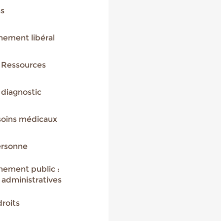
ns
ement libéral
 Ressources
 diagnostic
soins médicaux
ersonne
ement public :
administratives
roits