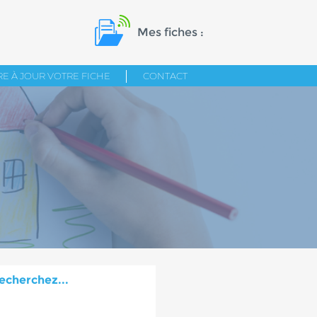
Mes fiches :
E À JOUR VOTRE FICHE
CONTACT
echerchez...