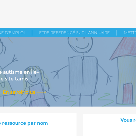
E D'EMPLOI
ETRE RÉFÉRENCÉ SUR L'ANNUAIRE
METTR
 autisme en Île-
e site tamis-
En savoir plus
Vous r
 ressource par nom