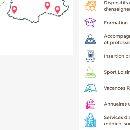
Dispositifs 
d'enseign
Formation
Accompagne
et professi
Insertion p
Sport Loisi
Vacances R
Annuaires u
Services 
médico-soci