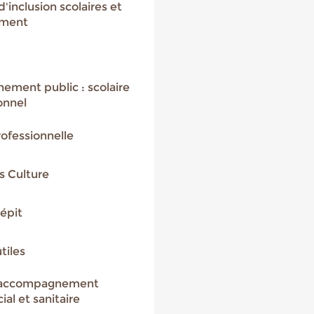
d'inclusion scolaires et
ement
ment public : scolaire
onnel
rofessionnelle
rs Culture
épit
tiles
d'accompagnement
al et sanitaire