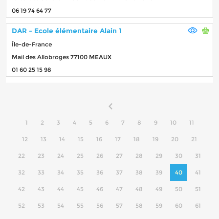
06 19 74 64 77
DAR - Ecole élémentaire Alain 1
Île-de-France
Mail des Allobroges 77100 MEAUX
01 60 25 15 98
1
2
3
4
5
6
7
8
9
10
11
12
13
14
15
16
17
18
19
20
21
22
23
24
25
26
27
28
29
30
31
32
33
34
35
36
37
38
39
40
41
42
43
44
45
46
47
48
49
50
51
52
53
54
55
56
57
58
59
60
61