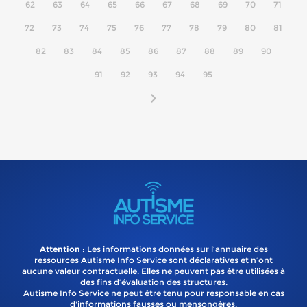
62
63
64
65
66
67
68
69
70
71
72
73
74
75
76
77
78
79
80
81
82
83
84
85
86
87
88
89
90
91
92
93
94
95
Attention
: Les informations données sur l’annuaire des
ressources Autisme Info Service sont déclaratives et n’ont
aucune valeur contractuelle. Elles ne peuvent pas être utilisées à
des fins d’évaluation des structures.
Autisme Info Service ne peut être tenu pour responsable en cas
d'informations fausses ou mensongères.