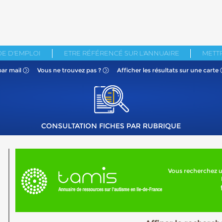
E D'EMPLOI
ETRE RÉFÉRENCÉ SUR L'ANNUAIRE
METTR
par mail
Vous ne
trouvez pas ?
Afficher les résultats
sur une carte
CONSULTATION FICHES PAR RUBRIQUE
Vous recherchez u