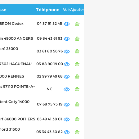
sse
Téléphone
Voir
Ajouter
8 BRON Cedex
04 37 91 52 45
otin 49000 ANGERS
09 84 43 61 93
Paré 25000
03 81 80 56 76
 67502 HAGUENAU
03 88 90 19 00
 35000 RENNES
02 99 79 49 68
ès 97110 POINTE-A-
NC
dent Coty 14000
07 68 75 75 19
erf 86000 POITIERS
05 49 41 38 01
nord 31500
05 34 43 50 82