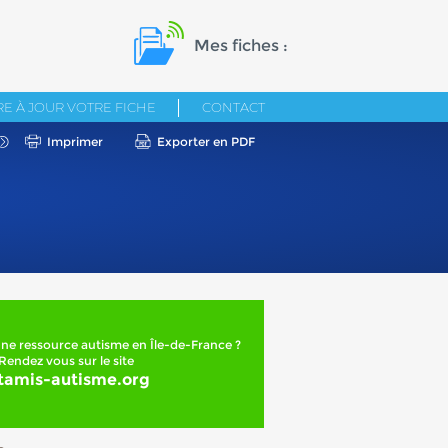
Mes fiches :
E À JOUR VOTRE FICHE
CONTACT
Imprimer
Exporter en PDF
ne ressource autisme en Île-de-France ?
Rendez vous sur le site
tamis-autisme.org