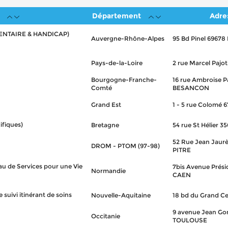
Département
Adre
NTAIRE & HANDICAP)
Auvergne-Rhône-Alpes
95 Bd Pinel 6967
Pays-de-la-Loire
2 rue Marcel Paj
Bourgogne-Franche-
16 rue Ambroise 
Comté
BESANCON
Grand Est
1 - 5 rue Colomé
fiques)
Bretagne
54 rue St Hélier
52 Rue Jean Jaur
DROM - PTOM (97-98)
PITRE
de Services pour une Vie
7bis Avenue Prési
Normandie
CAEN
suivi itinérant de soins
Nouvelle-Aquitaine
18 bd du Grand C
9 avenue Jean Go
Occitanie
TOULOUSE