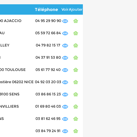
Téléphone
Voir
Ajouter
090 AJACCIO
04 95 29 90 90
PAU
05 59 72 66 84
ELLEY
04 79 82 15 17
N
04 37 91 53 80
1300 TOULOUSE
05 61 77 92 40
estière 06202 NICE
04 92 03 20 03
 89100 SENS
03 86 86 15 23
INVILLIERS
01 69 80 46 03
NS
03 81 62 46 95
03 84 79 24 91