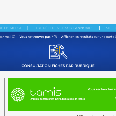
E D'EMPLOI
ETRE RÉFÉRENCÉ SUR L'ANNUAIRE
METTR
par mail
Vous ne
trouvez pas ?
Afficher les résultats
sur une carte
CONSULTATION FICHES PAR RUBRIQUE
Vous recherchez u