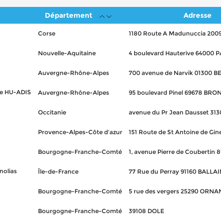
Département
Adresse
Corse
1180 Route A Madunuccia 20
Nouvelle-Aquitaine
4 boulevard Hauterive 64000 
Auvergne-Rhône-Alpes
700 avenue de Narvik 01300 B
ôle HU-ADIS
Auvergne-Rhône-Alpes
95 boulevard Pinel 69678 BRO
Occitanie
avenue du Pr Jean Dausset 3
Provence-Alpes-Côte d'azur
151 Route de St Antoine de Gin
Bourgogne-Franche-Comté
1, avenue Pierre de Coubertin
nolias
Île-de-France
77 Rue du Perray 91160 BALLA
Bourgogne-Franche-Comté
5 rue des vergers 25290 ORNA
Bourgogne-Franche-Comté
39108 DOLE