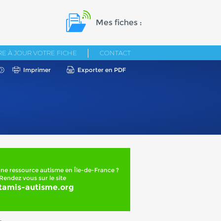
Mes fiches :
E À JOUR VOTRE FICHE
CONTACT
Imprimer
Exporter en PDF
ne ressource autisme en Île-de-France ?
Rendez vous sur le site
tamis-autisme.org