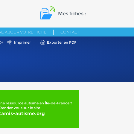
Mes fiches :
E À JOUR VOTRE FICHE
CONTACT
Imprimer
Exporter en PDF
ne ressource autisme en Île-de-France ?
Rendez vous sur le site
tamis-autisme.org