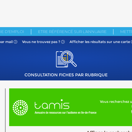
E D'EMPLOI
ETRE RÉFÉRENCÉ SUR L'ANNUAIRE
METTR
par mail
Vous ne
trouvez pas ?
Afficher les résultats
sur une carte
CONSULTATION FICHES PAR RUBRIQUE
Vous recherchez u