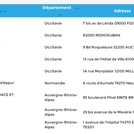
Département
Adresse
Occitanie
7 bis av de Lérida 09000 FOI
Occitanie
82000 MONTAUBAN
)
Occitanie
9 Bd Roquelaure 32200 AU
Occitanie
13 rue de l'Hôtel de Ville 810
Occitanie
1A rue Monplaisir 12100 MIL
 d'Appui
Normandie
8 route d'Aumale 76270 Neu
NCE ET
Auvergne-Rhône-
95 boulevard Pinel 69678 B
Alpes
Auvergne-Rhône-
29 bis avenue de la Mavéri
Alpes
Auvergne-Rhône-
1 avenue de l'hôpital 7437
Alpes
TESSY