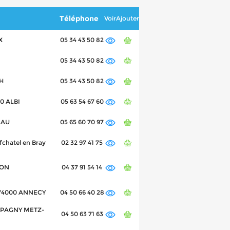
Téléphone
Voir
Ajouter
X
05 34 43 50 82
05 34 43 50 82
CH
05 34 43 50 82
00 ALBI
05 63 54 67 60
LAU
05 65 60 70 97
fchatel en Bray
02 32 97 41 75
RON
04 37 91 54 14
a 74000 ANNECY
04 50 66 40 28
0 EPAGNY METZ-
04 50 63 71 63