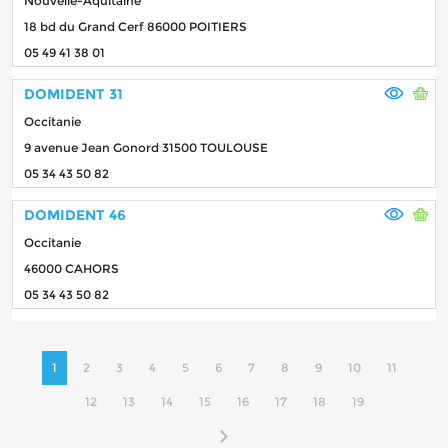
Nouvelle-Aquitaine
18 bd du Grand Cerf 86000 POITIERS
05 49 41 38 01
DOMIDENT 31
Occitanie
9 avenue Jean Gonord 31500 TOULOUSE
05 34 43 50 82
DOMIDENT 46
Occitanie
46000 CAHORS
05 34 43 50 82
1
2
3
4
5
6
7
8
9
10
11
12
13
14
15
16
17
18
19