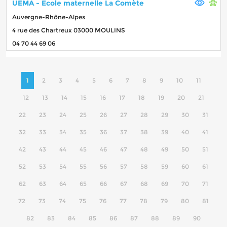
UEMA - Ecole maternelle La Comète
Auvergne-Rhône-Alpes
4 rue des Chartreux 03000 MOULINS
04 70 44 69 06
1
2
3
4
5
6
7
8
9
10
11
12
13
14
15
16
17
18
19
20
21
22
23
24
25
26
27
28
29
30
31
32
33
34
35
36
37
38
39
40
41
42
43
44
45
46
47
48
49
50
51
52
53
54
55
56
57
58
59
60
61
62
63
64
65
66
67
68
69
70
71
72
73
74
75
76
77
78
79
80
81
82
83
84
85
86
87
88
89
90