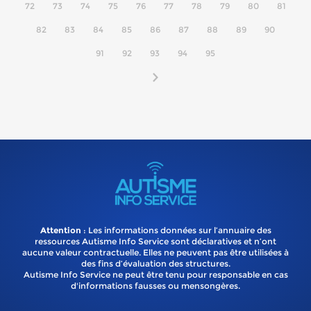
72
73
74
75
76
77
78
79
80
81
82
83
84
85
86
87
88
89
90
91
92
93
94
95
Attention
: Les informations données sur l’annuaire des
ressources Autisme Info Service sont déclaratives et n’ont
aucune valeur contractuelle. Elles ne peuvent pas être utilisées à
des fins d’évaluation des structures.
Autisme Info Service ne peut être tenu pour responsable en cas
d'informations fausses ou mensongères.