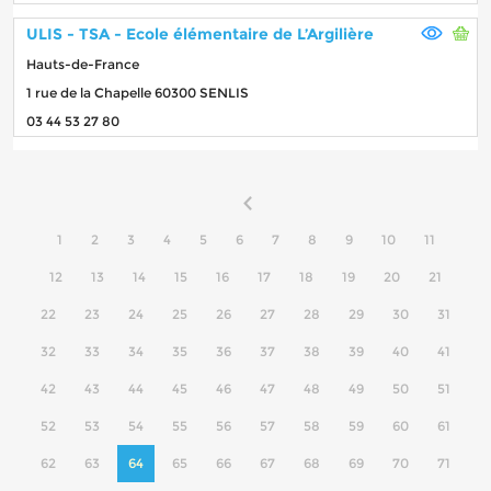
ULIS - TSA - Ecole élémentaire de L’Argilière
Hauts-de-France
1 rue de la Chapelle 60300 SENLIS
03 44 53 27 80
1
2
3
4
5
6
7
8
9
10
11
12
13
14
15
16
17
18
19
20
21
22
23
24
25
26
27
28
29
30
31
32
33
34
35
36
37
38
39
40
41
42
43
44
45
46
47
48
49
50
51
52
53
54
55
56
57
58
59
60
61
62
63
64
65
66
67
68
69
70
71