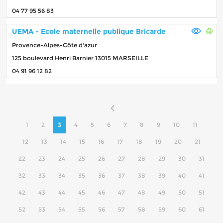
04 77 95 56 83
UEMA - Ecole maternelle publique Bricarde
Provence-Alpes-Côte d'azur
125 boulevard Henri Barnier 13015 MARSEILLE
04 91 96 12 82
1
2
3
4
5
6
7
8
9
10
11
12
13
14
15
16
17
18
19
20
21
22
23
24
25
26
27
28
29
30
31
32
33
34
35
36
37
38
39
40
41
42
43
44
45
46
47
48
49
50
51
52
53
54
55
56
57
58
59
60
61