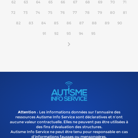
62
63
64
65
66
67
68
69
70
71
72
73
74
75
76
77
78
79
80
81
82
83
84
85
86
87
88
89
90
91
92
93
94
95
Attention
: Les informations données sur l’annuaire des
ressources Autisme Info Service sont déclaratives et n’ont
aucune valeur contractuelle. Elles ne peuvent pas être utilisées à
des fins d’évaluation des structures.
Autisme Info Service ne peut être tenu pour responsable en cas
d'informations fausses ou mensongères.