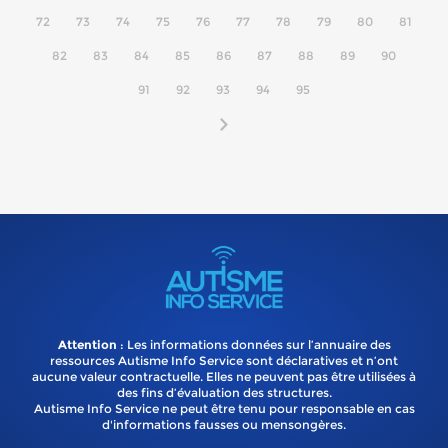
72
73
74
75
76
77
78
79
80
81
82
83
84
85
86
87
88
89
90
91
92
93
94
95
Attention
: Les informations données sur l’annuaire des
ressources Autisme Info Service sont déclaratives et n’ont
aucune valeur contractuelle. Elles ne peuvent pas être utilisées à
des fins d’évaluation des structures.
Autisme Info Service ne peut être tenu pour responsable en cas
d'informations fausses ou mensongères.