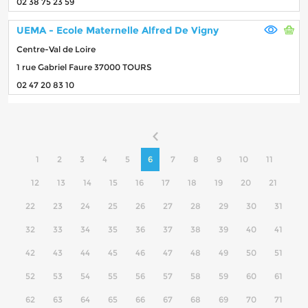
02 38 75 23 59
UEMA - Ecole Maternelle Alfred De Vigny
Centre-Val de Loire
1 rue Gabriel Faure 37000 TOURS
02 47 20 83 10
1
2
3
4
5
6
7
8
9
10
11
12
13
14
15
16
17
18
19
20
21
22
23
24
25
26
27
28
29
30
31
32
33
34
35
36
37
38
39
40
41
42
43
44
45
46
47
48
49
50
51
52
53
54
55
56
57
58
59
60
61
62
63
64
65
66
67
68
69
70
71