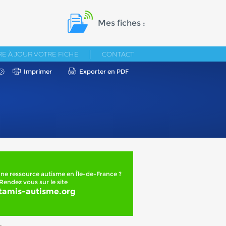
Mes fiches :
E À JOUR VOTRE FICHE
CONTACT
Imprimer
Exporter en PDF
ne ressource autisme en Île-de-France ?
Rendez vous sur le site
tamis-autisme.org