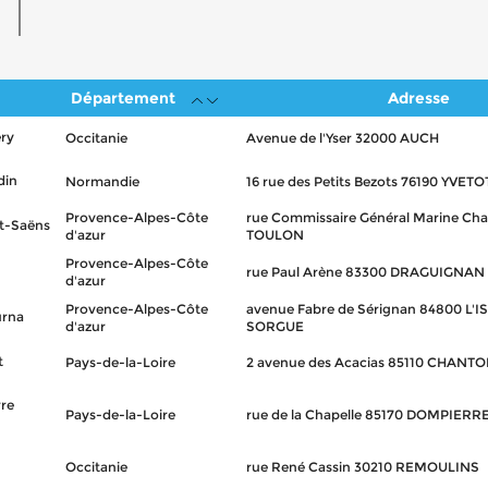
Département
Adresse
éry
Occitanie
Avenue de l'Yser 32000 AUCH
din
Normandie
16 rue des Petits Bezots 76190 YVETO
Provence-Alpes-Côte
rue Commissaire Général Marine Cha
nt-Saëns
d'azur
TOULON
Provence-Alpes-Côte
rue Paul Arène 83300 DRAGUIGNAN
d'azur
Provence-Alpes-Côte
avenue Fabre de Sérignan 84800 L'I
urna
d'azur
SORGUE
t
Pays-de-la-Loire
2 avenue des Acacias 85110 CHANT
rre
Pays-de-la-Loire
rue de la Chapelle 85170 DOMPIER
Occitanie
rue René Cassin 30210 REMOULINS