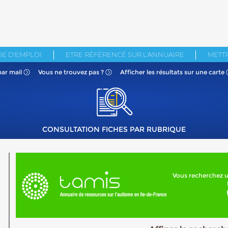
E D'EMPLOI
ETRE RÉFÉRENCÉ SUR L'ANNUAIRE
METTR
par mail
Vous ne
trouvez pas ?
Afficher les résultats
sur une carte
CONSULTATION FICHES PAR RUBRIQUE
Vous recherchez u