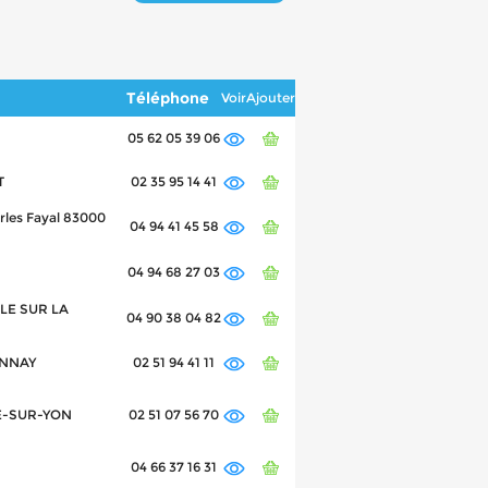
Téléphone
Voir
Ajouter
05 62 05 39 06
T
02 35 95 14 41
rles Fayal 83000
04 94 41 45 58
04 94 68 27 03
SLE SUR LA
04 90 38 04 82
ONNAY
02 51 94 41 11
RE-SUR-YON
02 51 07 56 70
04 66 37 16 31