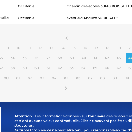
Occitanie
Chemin des écoles 30140 BOISSET 
melles
Occitanie
avenue d'Anduze 30100 ALES
9
10
11
12
13
14
15
16
17
18
19
2
33
34
35
36
37
38
39
40
41
42
43
4
57
58
59
60
61
62
63
64
65
66
67
6
80
81
82
83
84
85
86
87
88
89
90
Attention
: Les informations données sur l’annuaire des ressources
et n’ont aucune valeur contractuelle. Elles ne peuvent pas être util
structures.
Autisme Info Service ne peut être tenu pour responsable en cas d