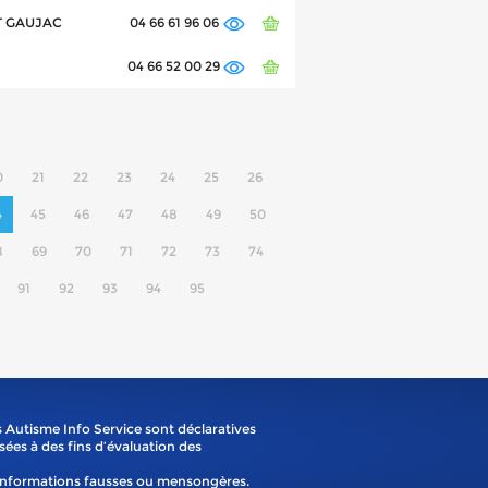
ET GAUJAC
04 66 61 96 06
04 66 52 00 29
0
21
22
23
24
25
26
4
45
46
47
48
49
50
8
69
70
71
72
73
74
91
92
93
94
95
 Autisme Info Service sont déclaratives
isées à des fins d’évaluation des
'informations fausses ou mensongères.