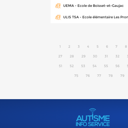
UEMA - Ecole de Boisset-et-Gaujac
ULIS TSA - Ecole élémentaire Les Pro
1
2
3
4
5
6
7
8
27
28
29
30
31
32
51
52
53
54
55
56
75
76
77
78
79