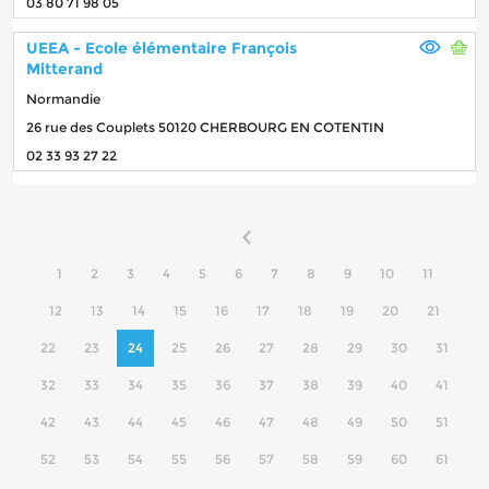
03 80 71 98 05
UEEA - Ecole élémentaire François
Mitterand
Normandie
26 rue des Couplets 50120 CHERBOURG EN COTENTIN
02 33 93 27 22
1
2
3
4
5
6
7
8
9
10
11
12
13
14
15
16
17
18
19
20
21
22
23
24
25
26
27
28
29
30
31
32
33
34
35
36
37
38
39
40
41
42
43
44
45
46
47
48
49
50
51
52
53
54
55
56
57
58
59
60
61