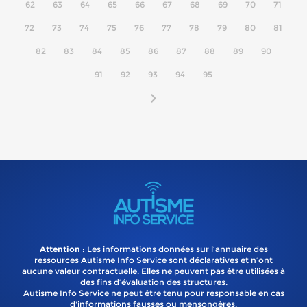
62
63
64
65
66
67
68
69
70
71
72
73
74
75
76
77
78
79
80
81
82
83
84
85
86
87
88
89
90
91
92
93
94
95
Attention
: Les informations données sur l’annuaire des
ressources Autisme Info Service sont déclaratives et n’ont
aucune valeur contractuelle. Elles ne peuvent pas être utilisées à
des fins d’évaluation des structures.
Autisme Info Service ne peut être tenu pour responsable en cas
d'informations fausses ou mensongères.