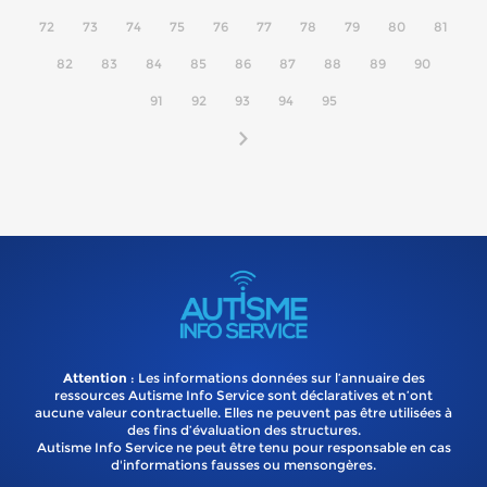
72
73
74
75
76
77
78
79
80
81
82
83
84
85
86
87
88
89
90
91
92
93
94
95
Attention
: Les informations données sur l’annuaire des
ressources Autisme Info Service sont déclaratives et n’ont
aucune valeur contractuelle. Elles ne peuvent pas être utilisées à
des fins d’évaluation des structures.
Autisme Info Service ne peut être tenu pour responsable en cas
d'informations fausses ou mensongères.