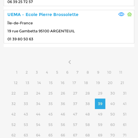
06 39 25 72 57
UEMA – Ecole Pierre Brossolette
Île-de-France
19 rue Gambetta 95100 ARGENTEUIL
01 39 80 50 63
1
2
3
4
5
6
7
8
9
10
11
12
13
14
15
16
17
18
19
20
21
22
23
24
25
26
27
28
29
30
31
32
33
34
35
36
37
38
39
40
41
42
43
44
45
46
47
48
49
50
51
52
53
54
55
56
57
58
59
60
61
62
63
64
65
66
67
68
69
70
71