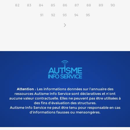
82
83
84
85
86
87
88
89
90
91
92
93
94
95
Attention
: Les informations données sur l’annuaire des
ressources Autisme Info Service sont déclaratives et n’ont
aucune valeur contractuelle. Elles ne peuvent pas être utilisées à
des fins d’évaluation des structures.
Autisme Info Service ne peut être tenu pour responsable en cas
d'informations fausses ou mensongères.