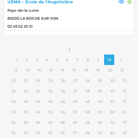
UEMA - Ecole de l'Angelmière
Pays-de-la-Loire
85000 LA ROCHE SUR YON
02 49 02 25 51
1
2
3
4
5
6
7
8
9
10
11
12
13
14
15
16
17
18
19
20
21
22
23
24
25
26
27
28
29
30
31
32
33
34
35
36
37
38
39
40
41
42
43
44
45
46
47
48
49
50
51
52
53
54
55
56
57
58
59
60
61
62
63
64
65
66
67
68
69
70
71
72
73
74
75
76
77
78
79
80
81