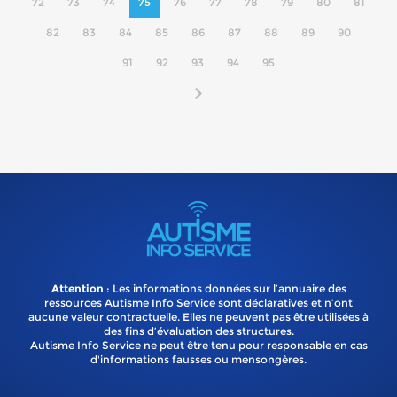
72
73
74
75
76
77
78
79
80
81
82
83
84
85
86
87
88
89
90
91
92
93
94
95
Attention
: Les informations données sur l’annuaire des
ressources Autisme Info Service sont déclaratives et n’ont
aucune valeur contractuelle. Elles ne peuvent pas être utilisées à
des fins d’évaluation des structures.
Autisme Info Service ne peut être tenu pour responsable en cas
d'informations fausses ou mensongères.