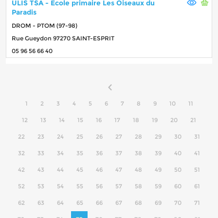
ULIS TSA - Ecole primaire Les Oiseaux du
Paradis
DROM - PTOM (97-98)
Rue Gueydon 97270 SAINT-ESPRIT
05 96 56 66 40
1
2
3
4
5
6
7
8
9
10
11
12
13
14
15
16
17
18
19
20
21
22
23
24
25
26
27
28
29
30
31
32
33
34
35
36
37
38
39
40
41
42
43
44
45
46
47
48
49
50
51
52
53
54
55
56
57
58
59
60
61
62
63
64
65
66
67
68
69
70
71