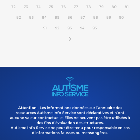
72
73
74
75
76
77
78
79
80
81
82
83
84
85
86
87
88
89
90
91
92
93
94
95
Attention
: Les informations données sur l’annuaire des
ressources Autisme Info Service sont déclaratives et n’ont
aucune valeur contractuelle. Elles ne peuvent pas être utilisées à
des fins d’évaluation des structures.
Autisme Info Service ne peut être tenu pour responsable en cas
d'informations fausses ou mensongères.