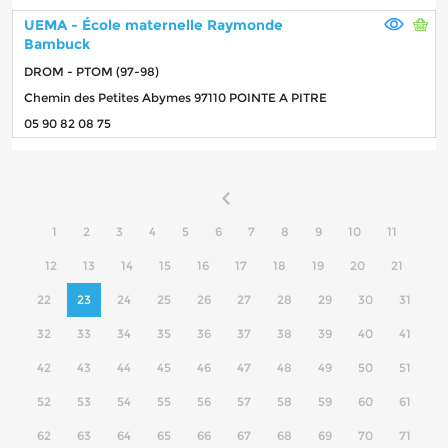
UEMA - École maternelle Raymonde
Bambuck
DROM - PTOM (97-98)
Chemin des Petites Abymes 97110 POINTE A PITRE
05 90 82 08 75
1
2
3
4
5
6
7
8
9
10
11
12
13
14
15
16
17
18
19
20
21
22
23
24
25
26
27
28
29
30
31
32
33
34
35
36
37
38
39
40
41
42
43
44
45
46
47
48
49
50
51
52
53
54
55
56
57
58
59
60
61
62
63
64
65
66
67
68
69
70
71