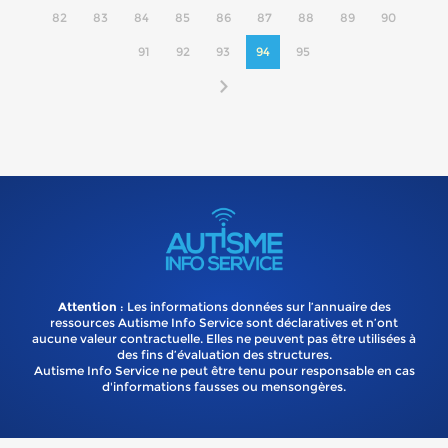
82
83
84
85
86
87
88
89
90
91
92
93
94
95
Attention
: Les informations données sur l’annuaire des
ressources Autisme Info Service sont déclaratives et n’ont
aucune valeur contractuelle. Elles ne peuvent pas être utilisées à
des fins d’évaluation des structures.
Autisme Info Service ne peut être tenu pour responsable en cas
d'informations fausses ou mensongères.