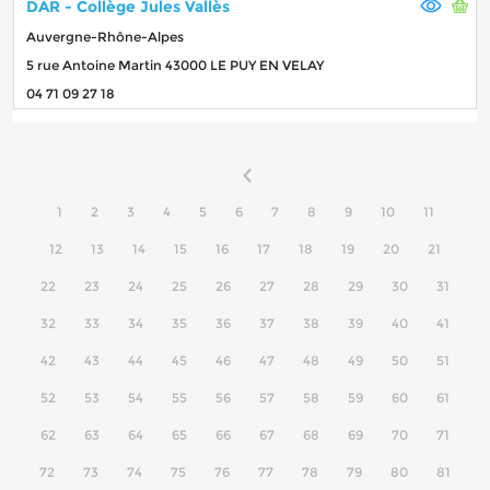
DAR - Collège Jules Vallès
Auvergne-Rhône-Alpes
5 rue Antoine Martin 43000 LE PUY EN VELAY
04 71 09 27 18
1
2
3
4
5
6
7
8
9
10
11
12
13
14
15
16
17
18
19
20
21
22
23
24
25
26
27
28
29
30
31
32
33
34
35
36
37
38
39
40
41
42
43
44
45
46
47
48
49
50
51
52
53
54
55
56
57
58
59
60
61
62
63
64
65
66
67
68
69
70
71
72
73
74
75
76
77
78
79
80
81