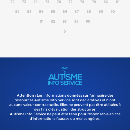
72
73
74
75
76
77
78
79
80
81
82
83
84
85
86
87
88
89
90
91
92
93
94
95
Attention
: Les informations données sur l’annuaire des
ressources Autisme Info Service sont déclaratives et n’ont
aucune valeur contractuelle. Elles ne peuvent pas être utilisées à
des fins d’évaluation des structures.
Autisme Info Service ne peut être tenu pour responsable en cas
d'informations fausses ou mensongères.