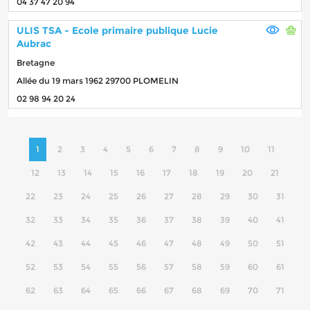
04 37 47 20 94
ULIS TSA - Ecole primaire publique Lucie
Aubrac
Bretagne
Allée du 19 mars 1962 29700 PLOMELIN
02 98 94 20 24
1
2
3
4
5
6
7
8
9
10
11
12
13
14
15
16
17
18
19
20
21
22
23
24
25
26
27
28
29
30
31
32
33
34
35
36
37
38
39
40
41
42
43
44
45
46
47
48
49
50
51
52
53
54
55
56
57
58
59
60
61
62
63
64
65
66
67
68
69
70
71