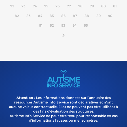
72
73
74
75
76
77
78
79
80
81
82
83
84
85
86
87
88
89
90
91
92
93
94
95
Attention
: Les informations données sur l’annuaire des
ressources Autisme Info Service sont déclaratives et n’ont
aucune valeur contractuelle. Elles ne peuvent pas être utilisées à
des fins d’évaluation des structures.
Autisme Info Service ne peut être tenu pour responsable en cas
d'informations fausses ou mensongères.