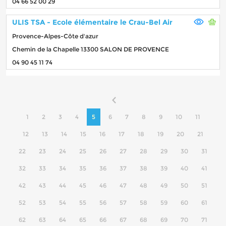
04 66 52 00 29
ULIS TSA - Ecole élémentaire le Crau-Bel Air
Provence-Alpes-Côte d'azur
Chemin de la Chapelle 13300 SALON DE PROVENCE
04 90 45 11 74
1
2
3
4
5
6
7
8
9
10
11
12
13
14
15
16
17
18
19
20
21
22
23
24
25
26
27
28
29
30
31
32
33
34
35
36
37
38
39
40
41
42
43
44
45
46
47
48
49
50
51
52
53
54
55
56
57
58
59
60
61
62
63
64
65
66
67
68
69
70
71