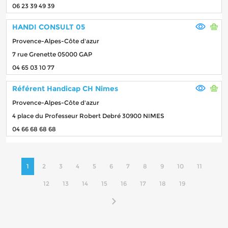
06 23 39 49 39
HANDI CONSULT 05
Provence-Alpes-Côte d'azur
7 rue Grenette 05000 GAP
04 65 03 10 77
Référent Handicap CH Nimes
Provence-Alpes-Côte d'azur
4 place du Professeur Robert Debré 30900 NIMES
04 66 68 68 68
1
2
3
4
5
6
7
8
9
10
11
12
13
14
15
16
17
18
19