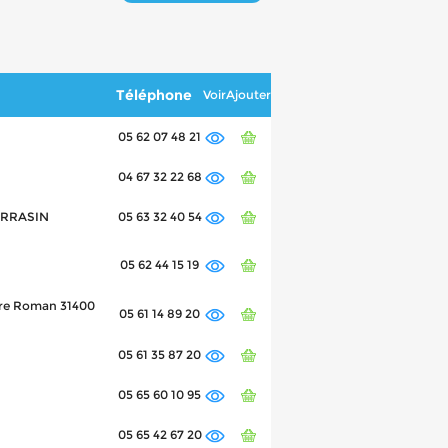
Téléphone
Voir
Ajouter
05 62 07 48 21
04 67 32 22 68
SARRASIN
05 63 32 40 54
05 62 44 15 19
aire Roman 31400
05 61 14 89 20
05 61 35 87 20
05 65 60 10 95
05 65 42 67 20