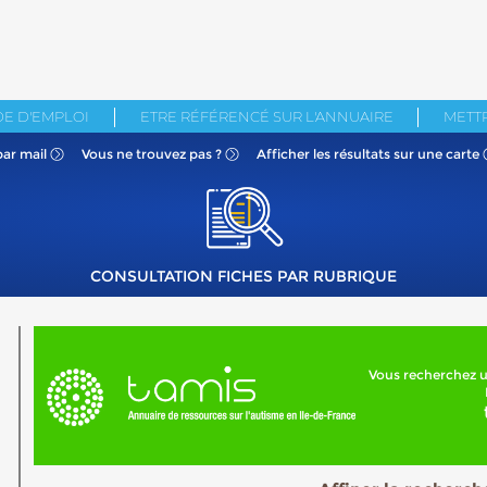
E D'EMPLOI
ETRE RÉFÉRENCÉ SUR L'ANNUAIRE
METTR
par mail
Vous ne
trouvez pas ?
Afficher les résultats
sur une carte
CONSULTATION FICHES PAR RUBRIQUE
Vous recherchez u