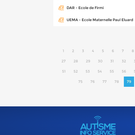
DAR - Ecole de Firmi
UEMA - Ecole Maternelle Paul Eluard
1
2
3
4
5
6
7
8
27
28
29
30
31
32
51
52
53
54
55
56
75
76
77
78
79