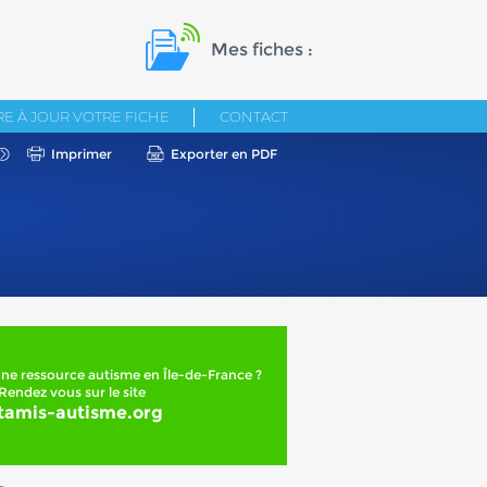
Mes fiches :
E À JOUR VOTRE FICHE
CONTACT
Imprimer
Exporter en PDF
ne ressource autisme en Île-de-France ?
Rendez vous sur le site
tamis-autisme.org