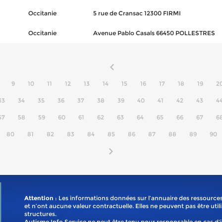
Occitanie
5 rue de Cransac 12300 FIRMI
Occitanie
Avenue Pablo Casals 66450 POLLESTRES
9
10
11
12
13
14
15
16
17
18
19
2
33
34
35
36
37
38
39
40
41
42
43
4
57
58
59
60
61
62
63
64
65
66
67
6
80
81
82
83
84
85
86
87
88
89
90
Attention
: Les informations données sur l’annuaire des ressources
et n’ont aucune valeur contractuelle. Elles ne peuvent pas être util
structures.
Autisme Info Service ne peut être tenu pour responsable en cas d