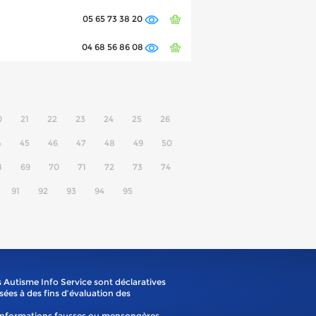
05 65 73 38 20
04 68 56 86 08
0
21
22
23
24
25
26
4
45
46
47
48
49
50
8
69
70
71
72
73
74
91
92
93
94
95
 Autisme Info Service sont déclaratives
isées à des fins d’évaluation des
'informations fausses ou mensongères.