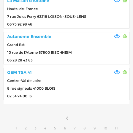
La Maison d'Antoine
Hauts-de-France
7 rue Jules Ferry 62218 LOISON-SOUS-LENS
06 75 92 98 46
Autonome Ensemble
Grand Est
10 rue de l'Atome 67800 BISCHHEIM
06 28 28 43 83
GEM TSA 41
Centre-Val de Loire
8 rue signeulx 41000 BLOIS
02 54 74 00 13
1
2
3
4
5
6
7
8
9
10
11