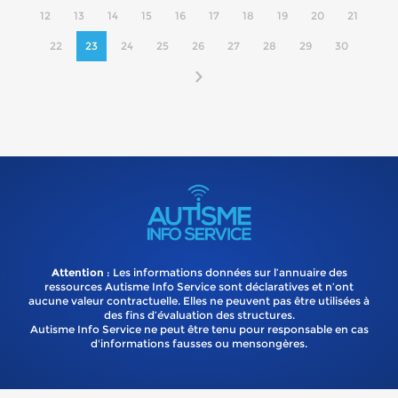
12
13
14
15
16
17
18
19
20
21
22
23
24
25
26
27
28
29
30
Attention
: Les informations données sur l’annuaire des
ressources Autisme Info Service sont déclaratives et n’ont
aucune valeur contractuelle. Elles ne peuvent pas être utilisées à
des fins d’évaluation des structures.
Autisme Info Service ne peut être tenu pour responsable en cas
d'informations fausses ou mensongères.