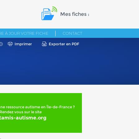
Mes fiches :
E À JOUR VOTRE FICHE
CONTACT
Imprimer
Exporter en PDF
ne ressource autisme en Île-de-France ?
Rendez vous sur le site
tamis-autisme.org