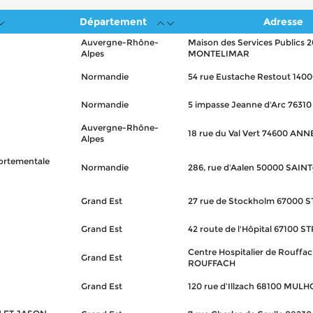
Département
Adresse
Auvergne-Rhône-
Maison des Services Publics 
Alpes
MONTELIMAR
Normandie
54 rue Eustache Restout 140
Normandie
5 impasse Jeanne d'Arc 763
Auvergne-Rhône-
18 rue du Val Vert 74600 AN
Alpes
rtementale
Normandie
286, rue d'Aalen 50000 SAIN
Grand Est
27 rue de Stockholm 67000
Grand Est
42 route de l'Hôpital 67100
Centre Hospitalier de Rouffa
Grand Est
ROUFFACH
Grand Est
120 rue d’Illzach 68100 MUL