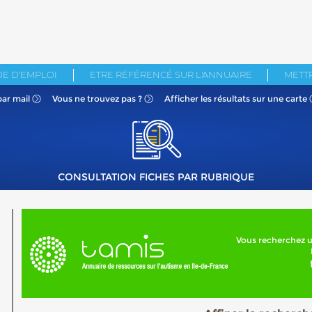
E D'EMPLOI
ETRE RÉFÉRENCÉ SUR L'ANNUAIRE
METTR
par mail
Vous ne
trouvez pas ?
Afficher les résultats
sur une carte
CONSULTATION FICHES PAR RUBRIQUE
Vous recherchez u