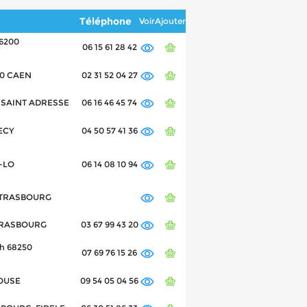
Téléphone
Voir
Ajouter
26200
06 15 61 28 42
00 CAEN
02 31 52 04 27
10 SAINT ADRESSE
06 16 46 45 74
NECY
04 50 57 41 36
T-LO
06 14 08 10 94
 STRASBOURG
 STRASBOURG
03 67 99 43 20
ch 68250
07 69 76 15 26
HOUSE
09 54 05 04 56