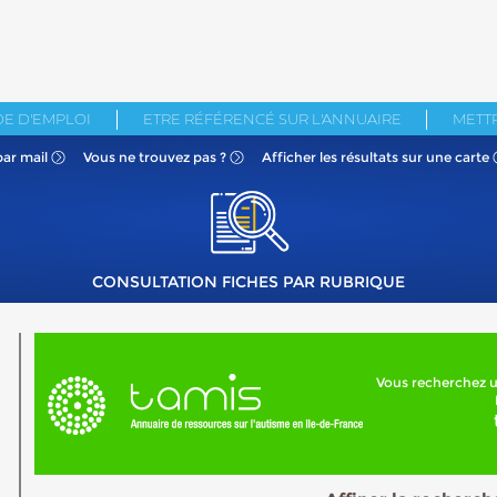
E D'EMPLOI
ETRE RÉFÉRENCÉ SUR L'ANNUAIRE
METTR
par mail
Vous ne
trouvez pas ?
Afficher les résultats
sur une carte
CONSULTATION FICHES PAR RUBRIQUE
Vous recherchez u