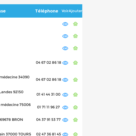
sse
Téléphone
Voir
Ajouter
04 67 02 86 18
e médecine 34090
04 67 02 86 18
Landes 92150
01 41 44 31 00
de médecine 75006
01 71 11 96 27
l 69678 BRON
04 37 91 53 77
Etain 37000 TOURS
02 47 36 81 45