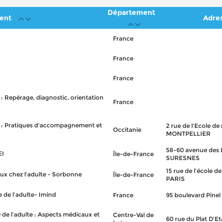
Département
ent
Adre
France
France
France
 : Repérage, diagnostic, orientation
France
nt : Pratiques d'accompagnement et
2 rue de l'Ecole d
Occitanie
MONTPELLIER
58-60 avenue des 
EI
Île-de-France
SURESNES
15 rue de l’école 
x chez l'adulte - Sorbonne
Île-de-France
PARIS
 de l’adulte- Imind
France
95 boulevard Pine
 de l’adulte : Aspects médicaux et
Centre-Val de
60 rue du Plat D'