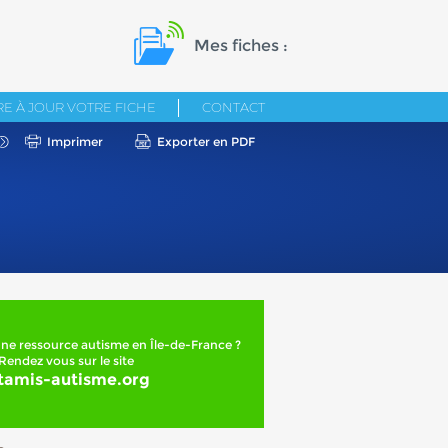
Mes fiches :
E À JOUR VOTRE FICHE
CONTACT
Imprimer
Exporter en PDF
ne ressource autisme en Île-de-France ?
Rendez vous sur le site
tamis-autisme.org