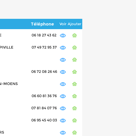
Téléphone
Voir
Ajouter
E
06 18 27 43 62
MPIVILLE
07 49 72 95 37
06 72 08 26 46
SIN-MOENS
06 60 81 36 76
07 81 84 07 76
06 95 45 40 03
URS