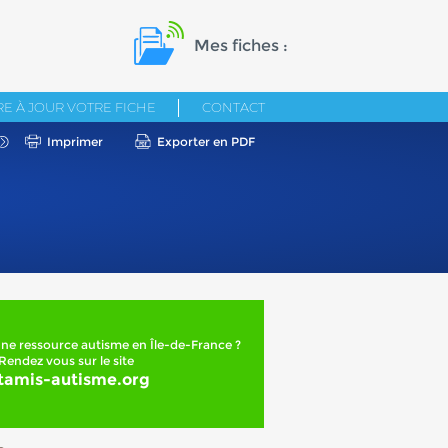
Mes fiches :
E À JOUR VOTRE FICHE
CONTACT
Imprimer
Exporter en PDF
ne ressource autisme en Île-de-France ?
Rendez vous sur le site
tamis-autisme.org