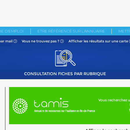
E D'EMPLOI
ETRE RÉFÉRENCÉ SUR L'ANNUAIRE
METTR
par mail
Vous ne
trouvez pas ?
Afficher les résultats
sur une carte
CONSULTATION FICHES PAR RUBRIQUE
Vous recherchez u