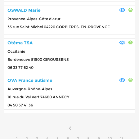
OSWALD Marie
Provence-Alpes-Côte d'azur
33 rue Saint Michel 04220 CORBIERES-EN-PROVENCE
Otéma TSA
Occitanie
Bordeneuve 81500 GIROUSSENS
06 33 77 62 40
OVA France autisme
Auvergne-Rhône-Alpes
18 rue du Val Vert 74600 ANNECY
04 50 57 41 36
1
2
3
4
5
6
7
8
9
10
11