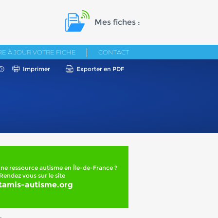
Mes fiches :
E À JOUR VOTRE FICHE
CONTACT
Imprimer
Exporter en PDF
ne ressource autisme en Île-de-France ?
Rendez vous sur le site
tamis-autisme.org