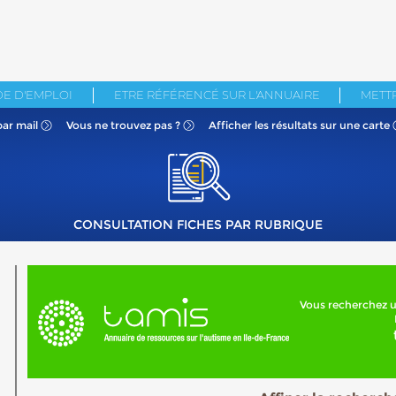
E D'EMPLOI
ETRE RÉFÉRENCÉ SUR L'ANNUAIRE
METTR
par mail
Vous ne
trouvez pas ?
Afficher les résultats
sur une carte
CONSULTATION FICHES PAR RUBRIQUE
Vous recherchez u