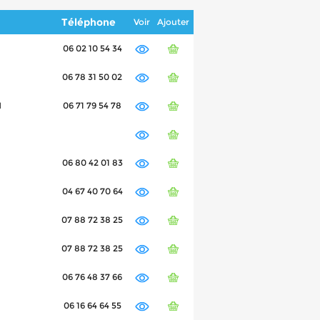
Téléphone
Voir
Ajouter
06 02 10 54 34
06 78 31 50 02
N
06 71 79 54 78
06 80 42 01 83
04 67 40 70 64
07 88 72 38 25
07 88 72 38 25
06 76 48 37 66
06 16 64 64 55