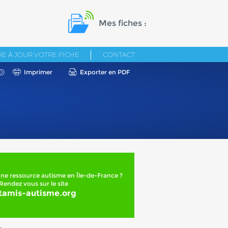
Mes fiches :
E À JOUR VOTRE FICHE
CONTACT
Imprimer
Exporter en PDF
ne ressource autisme en Île-de-France ?
Rendez vous sur le site
tamis-autisme.org