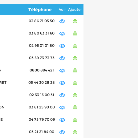
Téléphone
Voir
Ajouter
03 86 71 05 50
03 80 63 31 60
02 96 01 01 80
03 59 73 73 73
S
0800 894 421
ERET
05 44 30 28 28
N
02 33 15 00 31
CON
03 81 25 90 00
CE
04 75 79 70 09
03 21 21 84 00