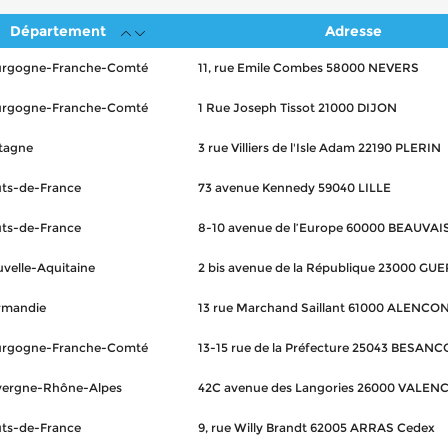
Département
Adresse
urgogne-Franche-Comté
11, rue Emile Combes 58000 NEVERS
urgogne-Franche-Comté
1 Rue Joseph Tissot 21000 DIJON
tagne
3 rue Villiers de l'Isle Adam 22190 PLERIN
ts-de-France
73 avenue Kennedy 59040 LILLE
ts-de-France
8-10 avenue de l’Europe 60000 BEAUVAI
velle-Aquitaine
2 bis avenue de la République 23000 GU
rmandie
13 rue Marchand Saillant 61000 ALENCO
urgogne-Franche-Comté
13-15 rue de la Préfecture 25043 BESAN
ergne-Rhône-Alpes
42C avenue des Langories 26000 VALEN
ts-de-France
9, rue Willy Brandt 62005 ARRAS Cedex