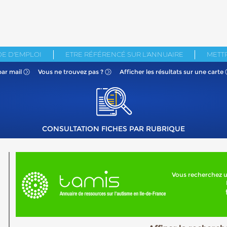
E D'EMPLOI
ETRE RÉFÉRENCÉ SUR L'ANNUAIRE
METTR
par mail
Vous ne
trouvez pas ?
Afficher les résultats
sur une carte
CONSULTATION FICHES PAR RUBRIQUE
Vous recherchez u