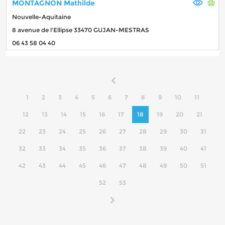
MONTAGNON Mathilde
Nouvelle-Aquitaine
8 avenue de l'Ellipse 33470 GUJAN-MESTRAS
06 43 58 04 40
1
2
3
4
5
6
7
8
9
10
11
12
13
14
15
16
17
18
19
20
21
22
23
24
25
26
27
28
29
30
31
32
33
34
35
36
37
38
39
40
41
42
43
44
45
46
47
48
49
50
51
52
53