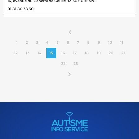
14, avenue du Général de Gaulle 92150 SURESNE
01 81 80 38 30
1
2
3
4
5
6
7
8
9
10
11
12
13
14
15
16
17
18
19
20
21
22
23